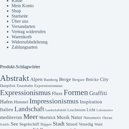
Kasse
Mein Konto
Shop
Startseite
Über uns
Versandarten
Vertrag widerrufen
Warenkorb
Widerrufsbelehrung
Zahlungsarten
Produkt-Schlagwörter
Abstrakt
Alpen
Berge
City
Brücke
Bamberg
Bergsee
Dampflok
Eisenbahn
Expressionismuns
Formen
Expressionismus
Graffiti
Fluss
Impressionismus
Hafen
Inspiration
Himmel
Landschaft
Italien
Licht
Leuchtturm
Landschaftsbild
Lokomotive
Meer
mediterran
Musik
Natur
Meerblick
Naturmotiv
Ozean
Stadt
See
Segelschiff
Strand
Venedig
Slipper
Wald
Schiffe