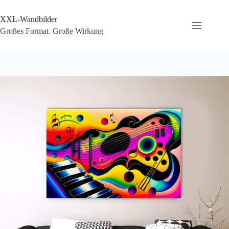
Zum
Inhalt
XXL-Wandbilder
springen
Großes Format. Große Wirkung