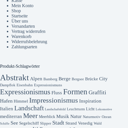
Kasse
Mein Konto
Shop
Startseite
Über uns
Versandarten
Vertrag widerrufen
Warenkorb
Widerrufsbelehrung
Zahlungsarten
Produkt-Schlagwörter
Abstrakt
Alpen
Berge
City
Brücke
Bamberg
Bergsee
Dampflok
Eisenbahn
Expressionismuns
Formen
Expressionismus
Graffiti
Fluss
Impressionismus
Hafen
Inspiration
Himmel
Landschaft
Italien
Licht
Leuchtturm
Landschaftsbild
Lokomotive
Meer
mediterran
Musik
Natur
Meerblick
Naturmotiv
Ozean
Stadt
See
Segelschiff
Strand
Venedig
Slipper
Wald
Schiffe