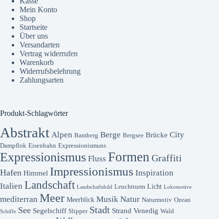
Kasse
Mein Konto
Shop
Startseite
Über uns
Versandarten
Vertrag widerrufen
Warenkorb
Widerrufsbelehrung
Zahlungsarten
Produkt-Schlagwörter
Abstrakt
Alpen
Berge
City
Brücke
Bamberg
Bergsee
Dampflok
Eisenbahn
Expressionismuns
Formen
Expressionismus
Graffiti
Fluss
Impressionismus
Hafen
Inspiration
Himmel
Landschaft
Italien
Licht
Leuchtturm
Landschaftsbild
Lokomotive
Meer
mediterran
Musik
Natur
Meerblick
Naturmotiv
Ozean
Stadt
See
Segelschiff
Strand
Venedig
Slipper
Wald
Schiffe