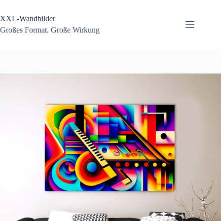
Zum
Inhalt
XXL-Wandbilder
springen
Großes Format. Große Wirkung