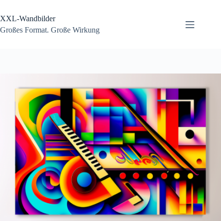
Zum
Inhalt
XXL-Wandbilder
springen
Großes Format. Große Wirkung