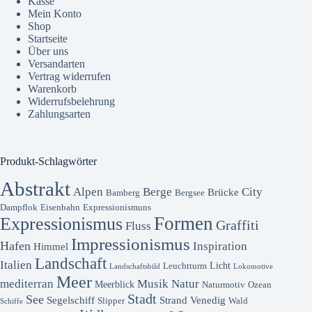
Kasse
Mein Konto
Shop
Startseite
Über uns
Versandarten
Vertrag widerrufen
Warenkorb
Widerrufsbelehrung
Zahlungsarten
Produkt-Schlagwörter
Abstrakt
Alpen
Berge
City
Brücke
Bamberg
Bergsee
Dampflok
Eisenbahn
Expressionismuns
Formen
Expressionismus
Graffiti
Fluss
Impressionismus
Hafen
Inspiration
Himmel
Landschaft
Italien
Licht
Leuchtturm
Landschaftsbild
Lokomotive
Meer
mediterran
Musik
Natur
Meerblick
Naturmotiv
Ozean
Stadt
See
Segelschiff
Strand
Venedig
Slipper
Wald
Schiffe