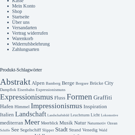
Kasse
Mein Konto
Shop
Startseite
Über uns
Versandarten
Vertrag widerrufen
Warenkorb
Widerrufsbelehrung
Zahlungsarten
Produkt-Schlagwörter
Abstrakt
Alpen
Berge
City
Brücke
Bamberg
Bergsee
Dampflok
Eisenbahn
Expressionismuns
Formen
Expressionismus
Graffiti
Fluss
Impressionismus
Hafen
Inspiration
Himmel
Landschaft
Italien
Licht
Leuchtturm
Landschaftsbild
Lokomotive
Meer
mediterran
Musik
Natur
Meerblick
Naturmotiv
Ozean
Stadt
See
Segelschiff
Strand
Venedig
Slipper
Wald
Schiffe