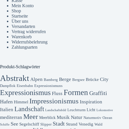
Kasse
Mein Konto
Shop
Startseite
Über uns
Versandarten
Vertrag widerrufen
Warenkorb
Widerrufsbelehrung
Zahlungsarten
Produkt-Schlagwörter
Abstrakt
Alpen
Berge
City
Brücke
Bamberg
Bergsee
Dampflok
Eisenbahn
Expressionismuns
Formen
Expressionismus
Graffiti
Fluss
Impressionismus
Hafen
Inspiration
Himmel
Landschaft
Italien
Licht
Leuchtturm
Landschaftsbild
Lokomotive
Meer
mediterran
Musik
Natur
Meerblick
Naturmotiv
Ozean
Stadt
See
Segelschiff
Strand
Venedig
Slipper
Wald
Schiffe