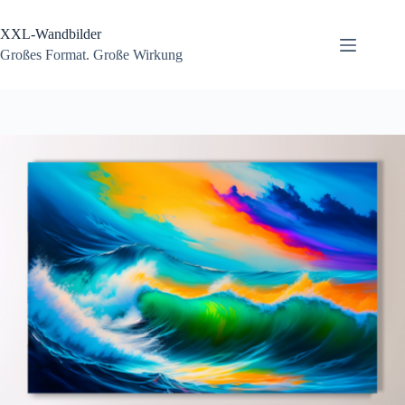
Zum
Inhalt
XXL-Wandbilder
springen
Großes Format. Große Wirkung