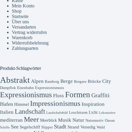
Kasse
Mein Konto
Shop
Startseite
Über uns
Versandarten
Vertrag widerrufen
Warenkorb
Widerrufsbelehrung
Zahlungsarten
Produkt-Schlagwörter
Abstrakt
Alpen
Berge
City
Brücke
Bamberg
Bergsee
Dampflok
Eisenbahn
Expressionismuns
Formen
Expressionismus
Graffiti
Fluss
Impressionismus
Hafen
Inspiration
Himmel
Landschaft
Italien
Licht
Leuchtturm
Landschaftsbild
Lokomotive
Meer
mediterran
Musik
Natur
Meerblick
Naturmotiv
Ozean
Stadt
See
Segelschiff
Strand
Venedig
Slipper
Wald
Schiffe