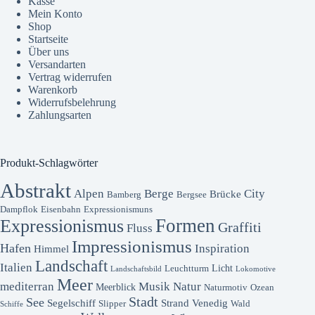
Kasse
Mein Konto
Shop
Startseite
Über uns
Versandarten
Vertrag widerrufen
Warenkorb
Widerrufsbelehrung
Zahlungsarten
Produkt-Schlagwörter
Abstrakt
Alpen
Berge
City
Brücke
Bamberg
Bergsee
Dampflok
Eisenbahn
Expressionismuns
Formen
Expressionismus
Graffiti
Fluss
Impressionismus
Hafen
Inspiration
Himmel
Landschaft
Italien
Licht
Leuchtturm
Landschaftsbild
Lokomotive
Meer
mediterran
Musik
Natur
Meerblick
Naturmotiv
Ozean
Stadt
See
Segelschiff
Strand
Venedig
Slipper
Wald
Schiffe