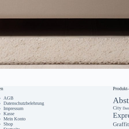
en
Produkt-
AGB
Abst
Datenschutzbelehrung
City
Impressum
Dam
Kasse
Expr
Mein Konto
Graffit
Shop