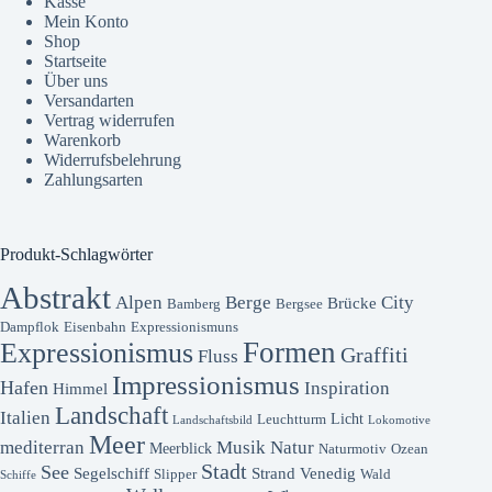
Kasse
Mein Konto
Shop
Startseite
Über uns
Versandarten
Vertrag widerrufen
Warenkorb
Widerrufsbelehrung
Zahlungsarten
Produkt-Schlagwörter
Abstrakt
Alpen
Berge
City
Brücke
Bamberg
Bergsee
Dampflok
Eisenbahn
Expressionismuns
Formen
Expressionismus
Graffiti
Fluss
Impressionismus
Hafen
Inspiration
Himmel
Landschaft
Italien
Licht
Leuchtturm
Landschaftsbild
Lokomotive
Meer
mediterran
Musik
Natur
Meerblick
Naturmotiv
Ozean
Stadt
See
Segelschiff
Strand
Venedig
Slipper
Wald
Schiffe