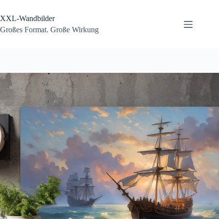
Zum
Inhalt
XXL-Wandbilder
springen
Großes Format. Große Wirkung