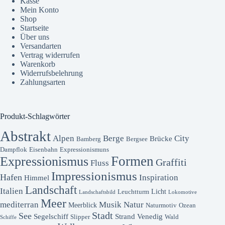
Kasse
Mein Konto
Shop
Startseite
Über uns
Versandarten
Vertrag widerrufen
Warenkorb
Widerrufsbelehrung
Zahlungsarten
Produkt-Schlagwörter
Abstrakt
Alpen
Berge
City
Brücke
Bamberg
Bergsee
Dampflok
Eisenbahn
Expressionismuns
Formen
Expressionismus
Graffiti
Fluss
Impressionismus
Hafen
Inspiration
Himmel
Landschaft
Italien
Licht
Leuchtturm
Landschaftsbild
Lokomotive
Meer
mediterran
Musik
Natur
Meerblick
Naturmotiv
Ozean
Stadt
See
Segelschiff
Strand
Venedig
Slipper
Wald
Schiffe