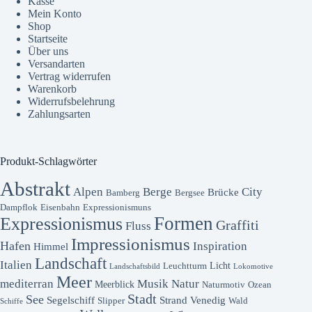
Kasse
Mein Konto
Shop
Startseite
Über uns
Versandarten
Vertrag widerrufen
Warenkorb
Widerrufsbelehrung
Zahlungsarten
Produkt-Schlagwörter
Abstrakt
Alpen
Berge
City
Brücke
Bamberg
Bergsee
Dampflok
Eisenbahn
Expressionismuns
Formen
Expressionismus
Graffiti
Fluss
Impressionismus
Hafen
Inspiration
Himmel
Landschaft
Italien
Licht
Leuchtturm
Landschaftsbild
Lokomotive
Meer
mediterran
Musik
Natur
Meerblick
Naturmotiv
Ozean
Stadt
See
Segelschiff
Strand
Venedig
Slipper
Wald
Schiffe