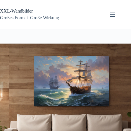
Zum
Inhalt
XXL-Wandbilder
springen
Großes Format. Große Wirkung