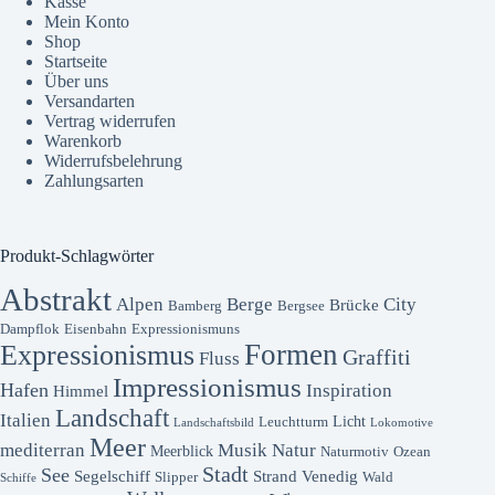
Kasse
Mein Konto
Shop
Startseite
Über uns
Versandarten
Vertrag widerrufen
Warenkorb
Widerrufsbelehrung
Zahlungsarten
Produkt-Schlagwörter
Abstrakt
Alpen
Berge
City
Brücke
Bamberg
Bergsee
Dampflok
Eisenbahn
Expressionismuns
Formen
Expressionismus
Graffiti
Fluss
Impressionismus
Hafen
Inspiration
Himmel
Landschaft
Italien
Licht
Leuchtturm
Landschaftsbild
Lokomotive
Meer
mediterran
Musik
Natur
Meerblick
Naturmotiv
Ozean
Stadt
See
Segelschiff
Strand
Venedig
Slipper
Wald
Schiffe