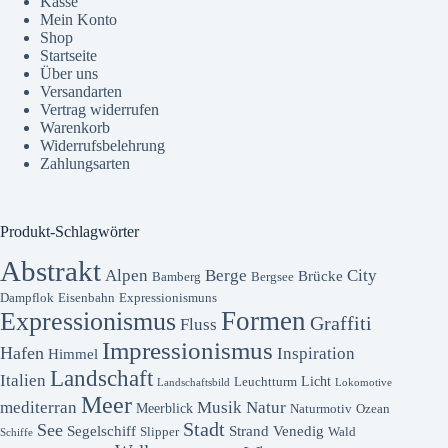
Kasse
Mein Konto
Shop
Startseite
Über uns
Versandarten
Vertrag widerrufen
Warenkorb
Widerrufsbelehrung
Zahlungsarten
Produkt-Schlagwörter
Abstrakt
Alpen
Berge
City
Brücke
Bamberg
Bergsee
Dampflok
Eisenbahn
Expressionismuns
Formen
Expressionismus
Graffiti
Fluss
Impressionismus
Hafen
Inspiration
Himmel
Landschaft
Italien
Licht
Leuchtturm
Landschaftsbild
Lokomotive
Meer
mediterran
Musik
Natur
Meerblick
Naturmotiv
Ozean
Stadt
See
Segelschiff
Strand
Venedig
Slipper
Wald
Schiffe