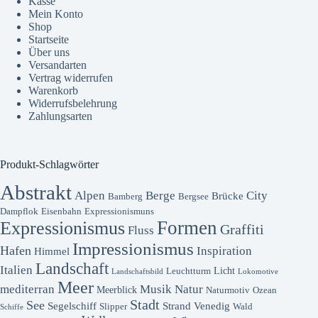
Kasse
Mein Konto
Shop
Startseite
Über uns
Versandarten
Vertrag widerrufen
Warenkorb
Widerrufsbelehrung
Zahlungsarten
Produkt-Schlagwörter
Abstrakt
Alpen
Berge
City
Brücke
Bamberg
Bergsee
Dampflok
Eisenbahn
Expressionismuns
Formen
Expressionismus
Graffiti
Fluss
Impressionismus
Hafen
Inspiration
Himmel
Landschaft
Italien
Licht
Leuchtturm
Landschaftsbild
Lokomotive
Meer
mediterran
Musik
Natur
Meerblick
Naturmotiv
Ozean
Stadt
See
Segelschiff
Strand
Venedig
Slipper
Wald
Schiffe