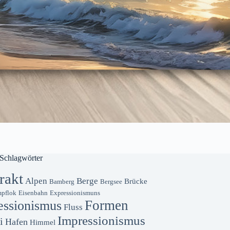
Schlagwörter
rakt
Alpen
Berge
Brücke
Bamberg
Bergsee
pflok
Eisenbahn
Expressionismuns
Formen
essionismus
Fluss
Impressionismus
i
Hafen
Himmel