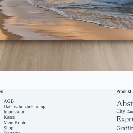
en
Produkt-
AGB
Abst
Datenschutzbelehrung
City
Impressum
Dam
Kasse
Expr
Mein Konto
Graffit
Shop