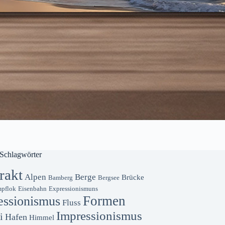
Schlagwörter
rakt
Alpen
Berge
Brücke
Bamberg
Bergsee
pflok
Eisenbahn
Expressionismuns
Formen
essionismus
Fluss
Impressionismus
i
Hafen
Himmel