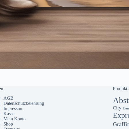
en
Produkt-
AGB
Abst
Datenschutzbelehrung
City
Impressum
Dam
Kasse
Expr
Mein Konto
Graffit
Shop