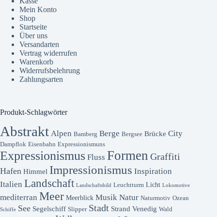
Kasse
Mein Konto
Shop
Startseite
Über uns
Versandarten
Vertrag widerrufen
Warenkorb
Widerrufsbelehrung
Zahlungsarten
Produkt-Schlagwörter
Abstrakt
Alpen
Berge
City
Brücke
Bamberg
Bergsee
Dampflok
Eisenbahn
Expressionismuns
Formen
Expressionismus
Graffiti
Fluss
Impressionismus
Hafen
Inspiration
Himmel
Landschaft
Italien
Licht
Leuchtturm
Landschaftsbild
Lokomotive
Meer
mediterran
Musik
Natur
Meerblick
Naturmotiv
Ozean
Stadt
See
Segelschiff
Strand
Venedig
Slipper
Wald
Schiffe