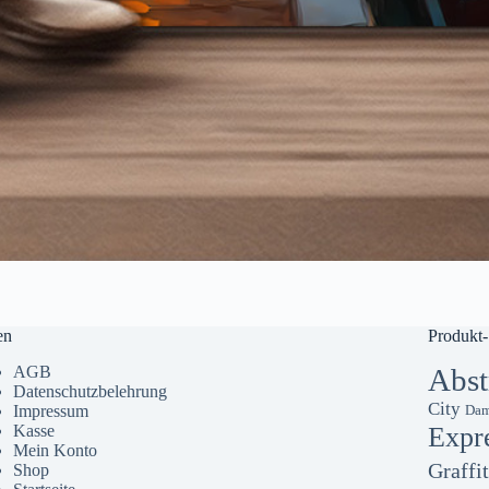
en
Produkt-
AGB
Abst
Datenschutzbelehrung
City
Impressum
Dam
Kasse
Expr
Mein Konto
Graffit
Shop