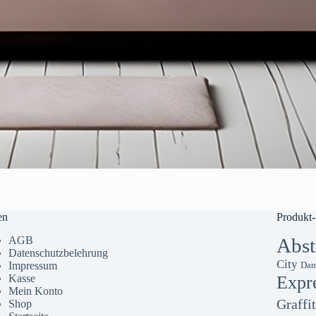
en
Produkt-
AGB
Abst
Datenschutzbelehrung
City
Impressum
Dam
Kasse
Expr
Mein Konto
Graffit
Shop