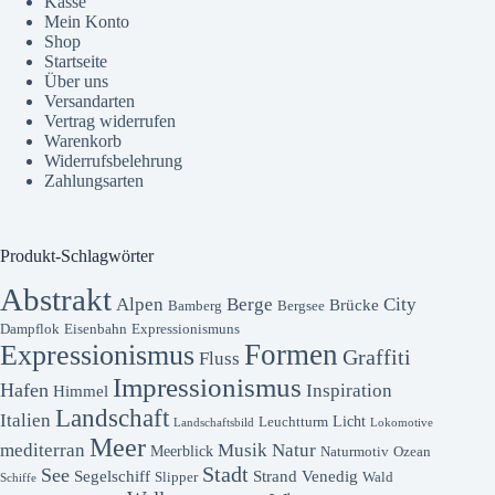
Kasse
Mein Konto
Shop
Startseite
Über uns
Versandarten
Vertrag widerrufen
Warenkorb
Widerrufsbelehrung
Zahlungsarten
Produkt-Schlagwörter
Abstrakt
Alpen
Berge
City
Brücke
Bamberg
Bergsee
Dampflok
Eisenbahn
Expressionismuns
Formen
Expressionismus
Graffiti
Fluss
Impressionismus
Hafen
Inspiration
Himmel
Landschaft
Italien
Licht
Leuchtturm
Landschaftsbild
Lokomotive
Meer
mediterran
Musik
Natur
Meerblick
Naturmotiv
Ozean
Stadt
See
Segelschiff
Strand
Venedig
Slipper
Wald
Schiffe