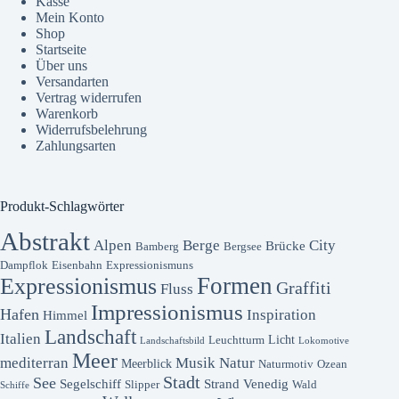
Kasse
Mein Konto
Shop
Startseite
Über uns
Versandarten
Vertrag widerrufen
Warenkorb
Widerrufsbelehrung
Zahlungsarten
Produkt-Schlagwörter
Abstrakt
Alpen
Berge
City
Brücke
Bamberg
Bergsee
Dampflok
Eisenbahn
Expressionismuns
Formen
Expressionismus
Graffiti
Fluss
Impressionismus
Hafen
Inspiration
Himmel
Landschaft
Italien
Licht
Leuchtturm
Landschaftsbild
Lokomotive
Meer
mediterran
Musik
Natur
Meerblick
Naturmotiv
Ozean
Stadt
See
Segelschiff
Strand
Venedig
Slipper
Wald
Schiffe