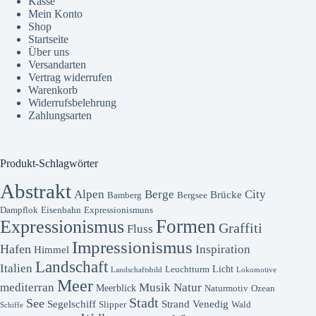
Kasse
Mein Konto
Shop
Startseite
Über uns
Versandarten
Vertrag widerrufen
Warenkorb
Widerrufsbelehrung
Zahlungsarten
Produkt-Schlagwörter
Abstrakt
Alpen
Berge
City
Brücke
Bamberg
Bergsee
Dampflok
Eisenbahn
Expressionismuns
Formen
Expressionismus
Graffiti
Fluss
Impressionismus
Hafen
Inspiration
Himmel
Landschaft
Italien
Licht
Leuchtturm
Landschaftsbild
Lokomotive
Meer
mediterran
Musik
Natur
Meerblick
Naturmotiv
Ozean
Stadt
See
Segelschiff
Strand
Venedig
Slipper
Wald
Schiffe