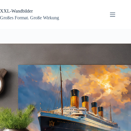
Zum
Inhalt
XXL-Wandbilder
springen
Großes Format. Große Wirkung