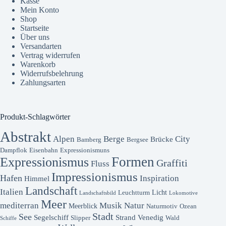
Kasse
Mein Konto
Shop
Startseite
Über uns
Versandarten
Vertrag widerrufen
Warenkorb
Widerrufsbelehrung
Zahlungsarten
Produkt-Schlagwörter
Abstrakt
Alpen
Berge
City
Brücke
Bamberg
Bergsee
Dampflok
Eisenbahn
Expressionismuns
Formen
Expressionismus
Graffiti
Fluss
Impressionismus
Hafen
Inspiration
Himmel
Landschaft
Italien
Licht
Leuchtturm
Landschaftsbild
Lokomotive
Meer
mediterran
Musik
Natur
Meerblick
Naturmotiv
Ozean
Stadt
See
Segelschiff
Strand
Venedig
Slipper
Wald
Schiffe