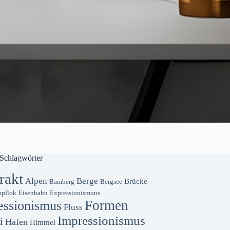
Schlagwörter
rakt
Alpen
Berge
Brücke
Bamberg
Bergsee
pflok
Eisenbahn
Expressionismuns
Formen
essionismus
Fluss
Impressionismus
i
Hafen
Himmel