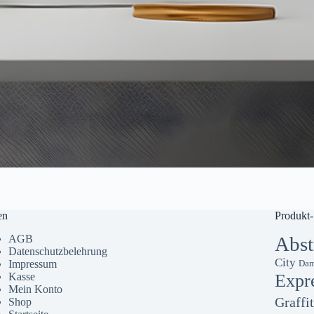
en
Produkt-
AGB
Abst
Datenschutzbelehrung
City
Impressum
Dam
Kasse
Expr
Mein Konto
Graffit
Shop