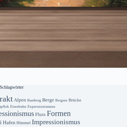
Schlagwörter
rakt
Alpen
Berge
Brücke
Bamberg
Bergsee
pflok
Eisenbahn
Expressionismuns
Formen
essionismus
Fluss
Impressionismus
i
Hafen
Himmel