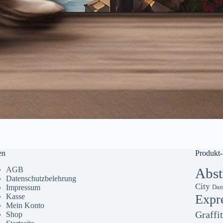
en
Produkt-
AGB
Abst
Datenschutzbelehrung
City
Impressum
Dam
Kasse
Expr
Mein Konto
Graffit
Shop