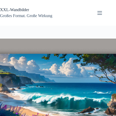
Zum
Inhalt
XXL-Wandbilder
springen
Großes Format. Große Wirkung