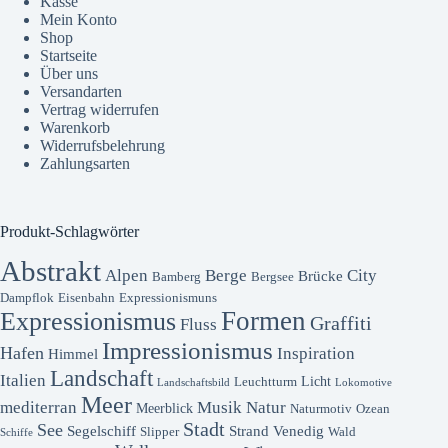
Kasse
Mein Konto
Shop
Startseite
Über uns
Versandarten
Vertrag widerrufen
Warenkorb
Widerrufsbelehrung
Zahlungsarten
Produkt-Schlagwörter
Abstrakt
Alpen
Berge
City
Brücke
Bamberg
Bergsee
Dampflok
Eisenbahn
Expressionismuns
Formen
Expressionismus
Graffiti
Fluss
Impressionismus
Hafen
Inspiration
Himmel
Landschaft
Italien
Licht
Leuchtturm
Landschaftsbild
Lokomotive
Meer
mediterran
Musik
Natur
Meerblick
Naturmotiv
Ozean
Stadt
See
Segelschiff
Strand
Venedig
Slipper
Wald
Schiffe