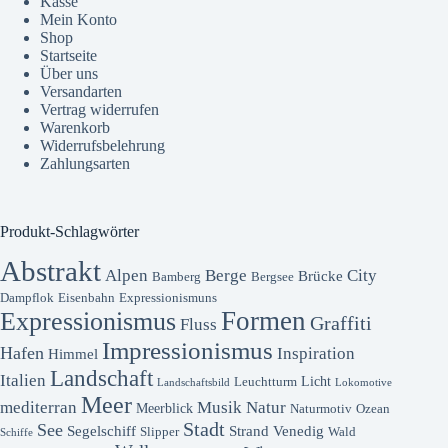
Kasse
Mein Konto
Shop
Startseite
Über uns
Versandarten
Vertrag widerrufen
Warenkorb
Widerrufsbelehrung
Zahlungsarten
Produkt-Schlagwörter
Abstrakt
Alpen
Berge
City
Brücke
Bamberg
Bergsee
Dampflok
Eisenbahn
Expressionismuns
Formen
Expressionismus
Graffiti
Fluss
Impressionismus
Hafen
Inspiration
Himmel
Landschaft
Italien
Licht
Leuchtturm
Landschaftsbild
Lokomotive
Meer
mediterran
Musik
Natur
Meerblick
Naturmotiv
Ozean
Stadt
See
Segelschiff
Strand
Venedig
Slipper
Wald
Schiffe