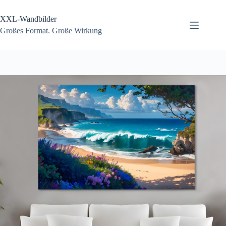
Zum
Inhalt
XXL-Wandbilder
springen
Großes Format. Große Wirkung