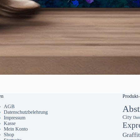
en
Produkt-
AGB
Abst
Datenschutzbelehrung
City
Impressum
Dam
Kasse
Expr
Mein Konto
Graffit
Shop