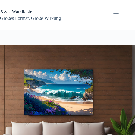
Zum
Inhalt
XXL-Wandbilder
springen
Großes Format. Große Wirkung