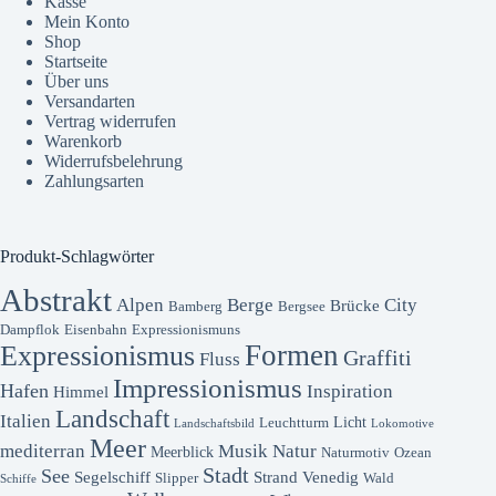
Kasse
Mein Konto
Shop
Startseite
Über uns
Versandarten
Vertrag widerrufen
Warenkorb
Widerrufsbelehrung
Zahlungsarten
Produkt-Schlagwörter
Abstrakt
Alpen
Berge
City
Brücke
Bamberg
Bergsee
Dampflok
Eisenbahn
Expressionismuns
Formen
Expressionismus
Graffiti
Fluss
Impressionismus
Hafen
Inspiration
Himmel
Landschaft
Italien
Licht
Leuchtturm
Landschaftsbild
Lokomotive
Meer
mediterran
Musik
Natur
Meerblick
Naturmotiv
Ozean
Stadt
See
Segelschiff
Strand
Venedig
Slipper
Wald
Schiffe