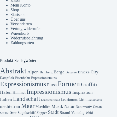
Kasse
Mein Konto
Shop
Startseite
Über uns
Versandarten
Vertrag widerrufen
Warenkorb
Widerrufsbelehrung
Zahlungsarten
Produkt-Schlagwörter
Abstrakt
Alpen
Berge
City
Brücke
Bamberg
Bergsee
Dampflok
Eisenbahn
Expressionismuns
Formen
Expressionismus
Graffiti
Fluss
Impressionismus
Hafen
Inspiration
Himmel
Landschaft
Italien
Licht
Leuchtturm
Landschaftsbild
Lokomotive
Meer
mediterran
Musik
Natur
Meerblick
Naturmotiv
Ozean
Stadt
See
Segelschiff
Strand
Venedig
Slipper
Wald
Schiffe