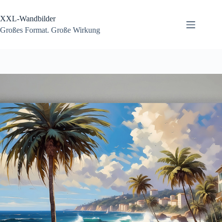
Zum
Inhalt
XXL-Wandbilder
springen
Großes Format. Große Wirkung