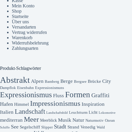
Kasse
Mein Konto
Shop
Startseite
Über uns
Versandarten
Vertrag widerrufen
Warenkorb
Widerrufsbelehrung
Zahlungsarten
Produkt-Schlagwörter
Abstrakt
Alpen
Berge
City
Brücke
Bamberg
Bergsee
Dampflok
Eisenbahn
Expressionismuns
Formen
Expressionismus
Graffiti
Fluss
Impressionismus
Hafen
Inspiration
Himmel
Landschaft
Italien
Licht
Leuchtturm
Landschaftsbild
Lokomotive
Meer
mediterran
Musik
Natur
Meerblick
Naturmotiv
Ozean
Stadt
See
Segelschiff
Strand
Venedig
Slipper
Wald
Schiffe