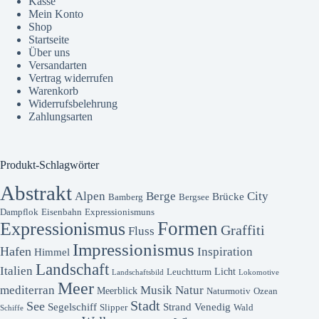
Kasse
Mein Konto
Shop
Startseite
Über uns
Versandarten
Vertrag widerrufen
Warenkorb
Widerrufsbelehrung
Zahlungsarten
Produkt-Schlagwörter
Abstrakt
Alpen
Berge
City
Brücke
Bamberg
Bergsee
Dampflok
Eisenbahn
Expressionismuns
Formen
Expressionismus
Graffiti
Fluss
Impressionismus
Hafen
Inspiration
Himmel
Landschaft
Italien
Licht
Leuchtturm
Landschaftsbild
Lokomotive
Meer
mediterran
Musik
Natur
Meerblick
Naturmotiv
Ozean
Stadt
See
Segelschiff
Strand
Venedig
Slipper
Wald
Schiffe