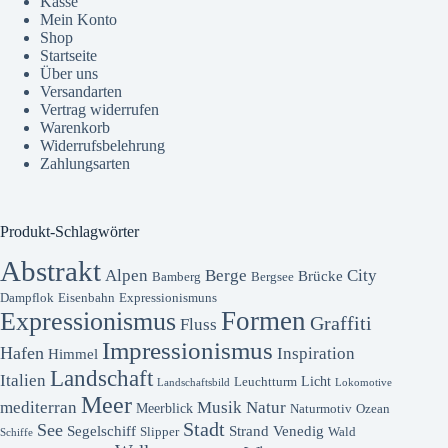
Kasse
Mein Konto
Shop
Startseite
Über uns
Versandarten
Vertrag widerrufen
Warenkorb
Widerrufsbelehrung
Zahlungsarten
Produkt-Schlagwörter
Abstrakt
Alpen
Berge
City
Brücke
Bamberg
Bergsee
Dampflok
Eisenbahn
Expressionismuns
Formen
Expressionismus
Graffiti
Fluss
Impressionismus
Hafen
Inspiration
Himmel
Landschaft
Italien
Licht
Leuchtturm
Landschaftsbild
Lokomotive
Meer
mediterran
Musik
Natur
Meerblick
Naturmotiv
Ozean
Stadt
See
Segelschiff
Strand
Venedig
Slipper
Wald
Schiffe