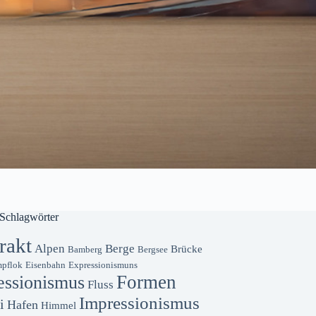
Schlagwörter
rakt
Alpen
Berge
Brücke
Bamberg
Bergsee
pflok
Eisenbahn
Expressionismuns
Formen
essionismus
Fluss
Impressionismus
i
Hafen
Himmel