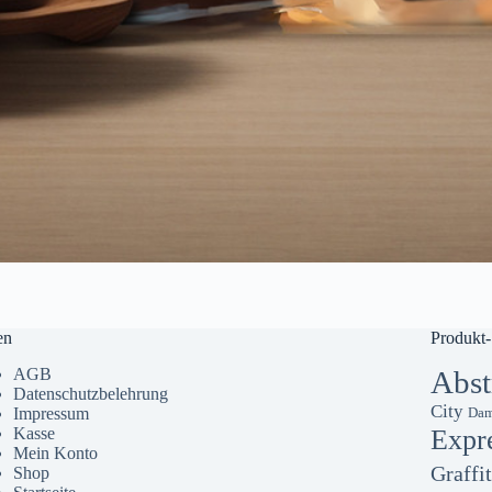
en
Produkt-
AGB
Abst
Datenschutzbelehrung
City
Impressum
Dam
Kasse
Expr
Mein Konto
Graffit
Shop