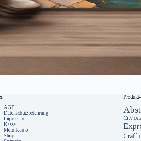
en
Produkt-
AGB
Abst
Datenschutzbelehrung
City
Impressum
Dam
Kasse
Expr
Mein Konto
Graffit
Shop