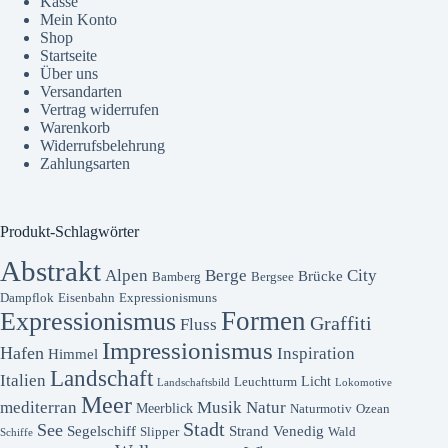
Kasse
Mein Konto
Shop
Startseite
Über uns
Versandarten
Vertrag widerrufen
Warenkorb
Widerrufsbelehrung
Zahlungsarten
Produkt-Schlagwörter
Abstrakt
Alpen
Berge
City
Brücke
Bamberg
Bergsee
Dampflok
Eisenbahn
Expressionismuns
Formen
Expressionismus
Graffiti
Fluss
Impressionismus
Hafen
Inspiration
Himmel
Landschaft
Italien
Licht
Leuchtturm
Landschaftsbild
Lokomotive
Meer
mediterran
Musik
Natur
Meerblick
Naturmotiv
Ozean
Stadt
See
Segelschiff
Strand
Venedig
Slipper
Wald
Schiffe