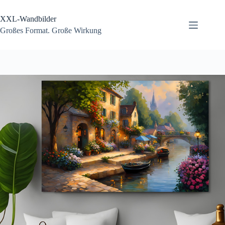
Zum
Inhalt
XXL-Wandbilder
springen
Großes Format. Große Wirkung