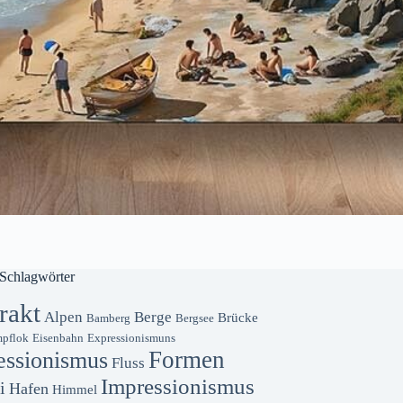
Schlagwörter
rakt
Alpen
Berge
Brücke
Bamberg
Bergsee
pflok
Eisenbahn
Expressionismuns
Formen
essionismus
Fluss
Impressionismus
i
Hafen
Himmel