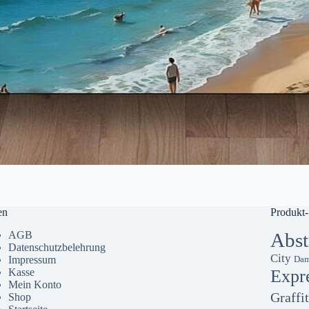
en
Produkt-
AGB
Abst
Datenschutzbelehrung
City
Impressum
Dam
Kasse
Expr
Mein Konto
Graffit
Shop