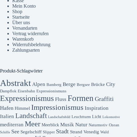
Kasse
Mein Konto
Shop
Startseite
Über uns
Versandarten
Vertrag widerrufen
Warenkorb
Widerrufsbelehrung
Zahlungsarten
Produkt-Schlagwörter
Abstrakt
Alpen
Berge
City
Brücke
Bamberg
Bergsee
Dampflok
Eisenbahn
Expressionismuns
Formen
Expressionismus
Graffiti
Fluss
Impressionismus
Hafen
Inspiration
Himmel
Landschaft
Italien
Licht
Leuchtturm
Landschaftsbild
Lokomotive
Meer
mediterran
Musik
Natur
Meerblick
Naturmotiv
Ozean
Stadt
See
Segelschiff
Strand
Venedig
Slipper
Wald
Schiffe