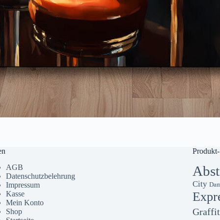
en
Produkt-
AGB
Abst
Datenschutzbelehrung
City
Impressum
Dam
Kasse
Expr
Mein Konto
Graffit
Shop