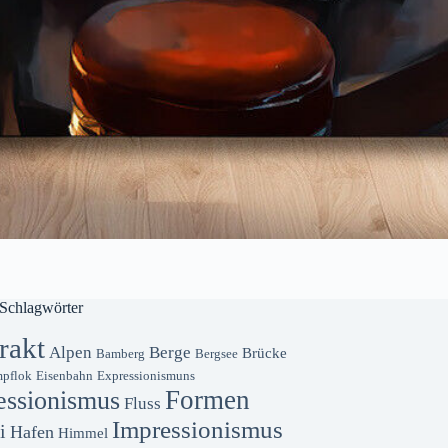
Schlagwörter
rakt
Alpen
Berge
Brücke
Bamberg
Bergsee
pflok
Eisenbahn
Expressionismuns
Formen
essionismus
Fluss
Impressionismus
i
Hafen
Himmel