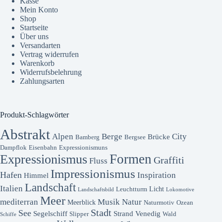
Kasse
Mein Konto
Shop
Startseite
Über uns
Versandarten
Vertrag widerrufen
Warenkorb
Widerrufsbelehrung
Zahlungsarten
Produkt-Schlagwörter
Abstrakt
Alpen
Berge
City
Brücke
Bamberg
Bergsee
Dampflok
Eisenbahn
Expressionismuns
Formen
Expressionismus
Graffiti
Fluss
Impressionismus
Hafen
Inspiration
Himmel
Landschaft
Italien
Licht
Leuchtturm
Landschaftsbild
Lokomotive
Meer
mediterran
Musik
Natur
Meerblick
Naturmotiv
Ozean
Stadt
See
Segelschiff
Strand
Venedig
Slipper
Wald
Schiffe