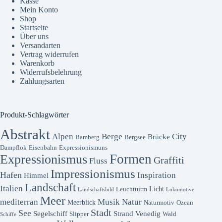
Kasse
Mein Konto
Shop
Startseite
Über uns
Versandarten
Vertrag widerrufen
Warenkorb
Widerrufsbelehrung
Zahlungsarten
Produkt-Schlagwörter
Abstrakt
Alpen
Berge
City
Brücke
Bamberg
Bergsee
Dampflok
Eisenbahn
Expressionismuns
Formen
Expressionismus
Graffiti
Fluss
Impressionismus
Hafen
Inspiration
Himmel
Landschaft
Italien
Licht
Leuchtturm
Landschaftsbild
Lokomotive
Meer
mediterran
Musik
Natur
Meerblick
Naturmotiv
Ozean
Stadt
See
Segelschiff
Strand
Venedig
Slipper
Wald
Schiffe