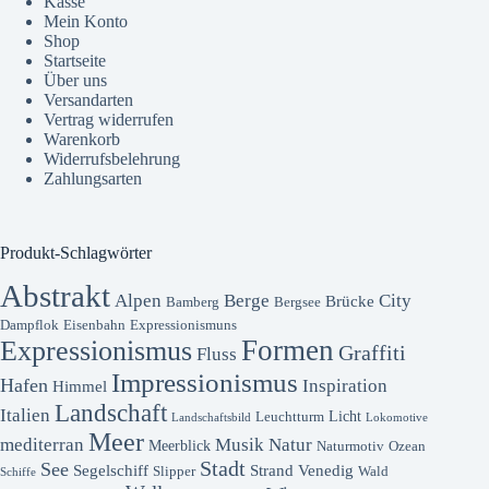
Kasse
Mein Konto
Shop
Startseite
Über uns
Versandarten
Vertrag widerrufen
Warenkorb
Widerrufsbelehrung
Zahlungsarten
Produkt-Schlagwörter
Abstrakt
Alpen
Berge
City
Brücke
Bamberg
Bergsee
Dampflok
Eisenbahn
Expressionismuns
Formen
Expressionismus
Graffiti
Fluss
Impressionismus
Hafen
Inspiration
Himmel
Landschaft
Italien
Licht
Leuchtturm
Landschaftsbild
Lokomotive
Meer
mediterran
Musik
Natur
Meerblick
Naturmotiv
Ozean
Stadt
See
Segelschiff
Strand
Venedig
Slipper
Wald
Schiffe