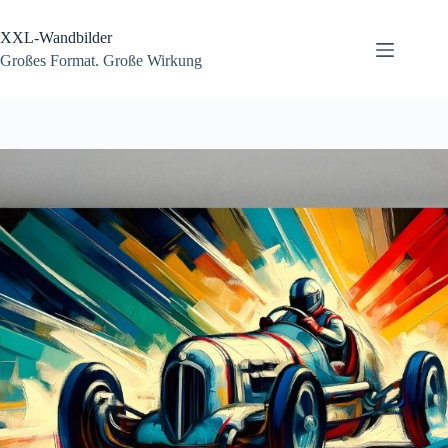
Zum
Inhalt
XXL-Wandbilder
springen
Großes Format. Große Wirkung