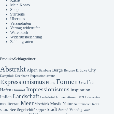
Kasse
Mein Konto
Shop
Startseite
Über uns
Versandarten
Vertrag widerrufen
Warenkorb
Widerrufsbelehrung
Zahlungsarten
Produkt-Schlagwörter
Abstrakt
Alpen
Berge
City
Brücke
Bamberg
Bergsee
Dampflok
Eisenbahn
Expressionismuns
Formen
Expressionismus
Graffiti
Fluss
Impressionismus
Hafen
Inspiration
Himmel
Landschaft
Italien
Licht
Leuchtturm
Landschaftsbild
Lokomotive
Meer
mediterran
Musik
Natur
Meerblick
Naturmotiv
Ozean
Stadt
See
Segelschiff
Strand
Venedig
Slipper
Wald
Schiffe