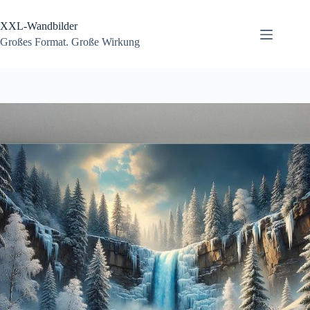
Zum
Inhalt
XXL-Wandbilder
springen
Großes Format. Große Wirkung