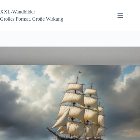
Zum
Inhalt
XXL-Wandbilder
springen
Großes Format. Große Wirkung