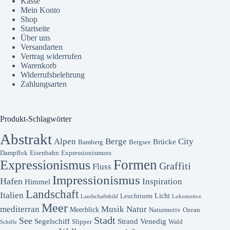
Kasse
Mein Konto
Shop
Startseite
Über uns
Versandarten
Vertrag widerrufen
Warenkorb
Widerrufsbelehrung
Zahlungsarten
Produkt-Schlagwörter
Abstrakt
Alpen
Berge
City
Brücke
Bamberg
Bergsee
Dampflok
Eisenbahn
Expressionismuns
Formen
Expressionismus
Graffiti
Fluss
Impressionismus
Hafen
Inspiration
Himmel
Landschaft
Italien
Licht
Leuchtturm
Landschaftsbild
Lokomotive
Meer
mediterran
Musik
Natur
Meerblick
Naturmotiv
Ozean
Stadt
See
Segelschiff
Strand
Venedig
Slipper
Wald
Schiffe