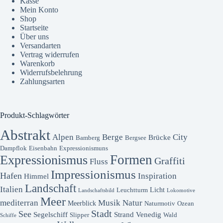
Kasse
Mein Konto
Shop
Startseite
Über uns
Versandarten
Vertrag widerrufen
Warenkorb
Widerrufsbelehrung
Zahlungsarten
Produkt-Schlagwörter
Abstrakt
Alpen
Berge
City
Brücke
Bamberg
Bergsee
Dampflok
Eisenbahn
Expressionismuns
Formen
Expressionismus
Graffiti
Fluss
Impressionismus
Hafen
Inspiration
Himmel
Landschaft
Italien
Licht
Leuchtturm
Landschaftsbild
Lokomotive
Meer
mediterran
Musik
Natur
Meerblick
Naturmotiv
Ozean
Stadt
See
Segelschiff
Strand
Venedig
Slipper
Wald
Schiffe