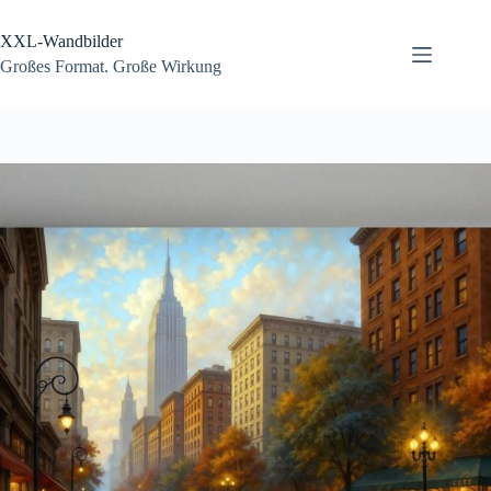
Zum
Inhalt
XXL-Wandbilder
springen
Großes Format. Große Wirkung