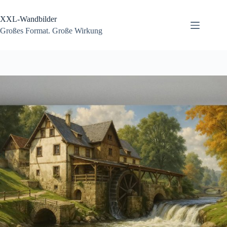
Zum
Inhalt
XXL-Wandbilder
springen
Großes Format. Große Wirkung