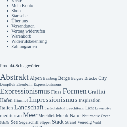
Kasse
Mein Konto
Shop
Startseite
Über uns
Versandarten
Vertrag widerrufen
Warenkorb
Widerrufsbelehrung
Zahlungsarten
Produkt-Schlagwörter
Abstrakt
Alpen
Berge
City
Brücke
Bamberg
Bergsee
Dampflok
Eisenbahn
Expressionismuns
Formen
Expressionismus
Graffiti
Fluss
Impressionismus
Hafen
Inspiration
Himmel
Landschaft
Italien
Licht
Leuchtturm
Landschaftsbild
Lokomotive
Meer
mediterran
Musik
Natur
Meerblick
Naturmotiv
Ozean
Stadt
See
Segelschiff
Strand
Venedig
Slipper
Wald
Schiffe