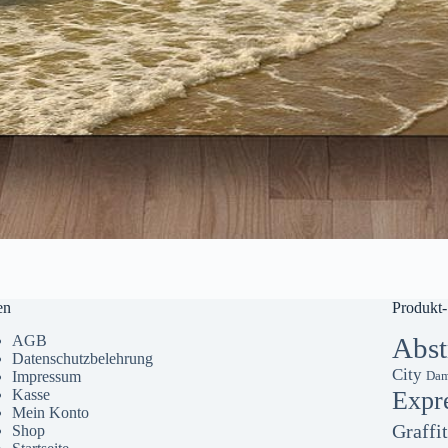
en
Produkt-
AGB
Abst
Datenschutzbelehrung
City
Impressum
Dam
Kasse
Expr
Mein Konto
Graffit
Shop