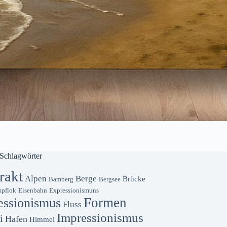
Schlagwörter
rakt
Alpen
Berge
Brücke
Bamberg
Bergsee
pflok
Eisenbahn
Expressionismuns
Formen
essionismus
Fluss
Impressionismus
i
Hafen
Himmel