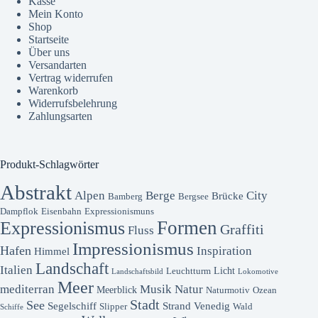
Kasse
Mein Konto
Shop
Startseite
Über uns
Versandarten
Vertrag widerrufen
Warenkorb
Widerrufsbelehrung
Zahlungsarten
Produkt-Schlagwörter
Abstrakt
Alpen
Berge
City
Brücke
Bamberg
Bergsee
Dampflok
Eisenbahn
Expressionismuns
Formen
Expressionismus
Graffiti
Fluss
Impressionismus
Hafen
Inspiration
Himmel
Landschaft
Italien
Licht
Leuchtturm
Landschaftsbild
Lokomotive
Meer
mediterran
Musik
Natur
Meerblick
Naturmotiv
Ozean
Stadt
See
Segelschiff
Strand
Venedig
Slipper
Wald
Schiffe