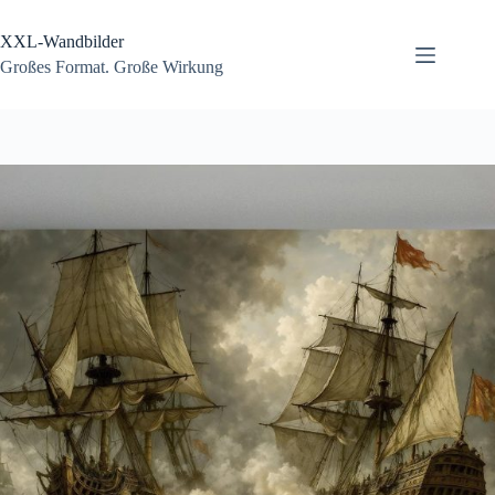
Zum
Inhalt
XXL-Wandbilder
springen
Großes Format. Große Wirkung