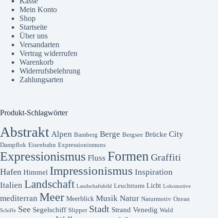
Kasse
Mein Konto
Shop
Startseite
Über uns
Versandarten
Vertrag widerrufen
Warenkorb
Widerrufsbelehrung
Zahlungsarten
Produkt-Schlagwörter
Abstrakt
Alpen
Berge
City
Brücke
Bamberg
Bergsee
Dampflok
Eisenbahn
Expressionismuns
Formen
Expressionismus
Graffiti
Fluss
Impressionismus
Hafen
Inspiration
Himmel
Landschaft
Italien
Licht
Leuchtturm
Landschaftsbild
Lokomotive
Meer
mediterran
Musik
Natur
Meerblick
Naturmotiv
Ozean
Stadt
See
Segelschiff
Strand
Venedig
Slipper
Wald
Schiffe